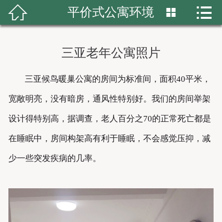


平价式公寓环境


首页
关于我们
三亚老年公寓照片
公寓环境
三亚候鸟暖巢公寓的房间为标准间，面积40平米，
多彩活动
宽敞明亮，没有暗房，通风性特别好。我们的房间举架
公寓问答
设计得特别高，据调查，老人百分之70的正常死亡都是
在睡眠中，房间构架高有利于睡眠，不会感觉压抑，减
收费标准
少一些突发疾病的几率。
服务内容
联系我们